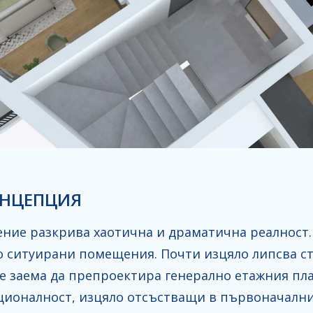
ОНЦЕПЦИЯ
ние разкрива хаотична и драматична реалност.
 ситуирани помещения. Почти изцяло липсва ста
е заема да препроектира генерално етажния пла
ионалност, изцяло отсъстващи в първоначалния