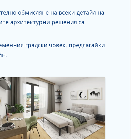
телно обмисляне на всеки детайл на
ите архитектурни решения са
еменния градски човек, предлагайки
йн.