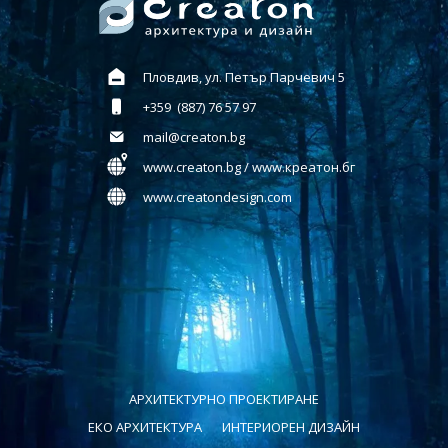
Пловдив, ул. Петър Парчевич 5
+359 (887) 76 57 97
mail@creaton.bg
www.creaton.bg / www.креатон.бг
www.creatondesign.com
АРХИТЕКТУРНО ПРОЕКТИРАНЕ
ЕКО АРХИТЕКТУРА
ИНТЕРИОРЕН ДИЗАЙН