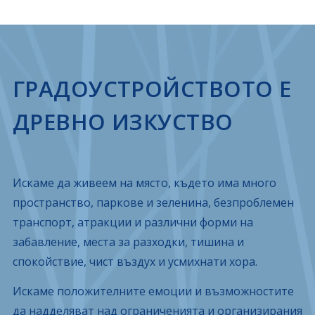
ГРАДОУСТРОЙСТВОТО Е
ДРЕВНО ИЗКУСТВО
Искаме да живеем на място, където има много
пространство, паркове и зеленина, безпроблемен
транспорт, атракции и различни форми на
забавление, места за разходки, тишина и
спокойствие, чист въздух и усмихнати хора.
Искаме положителните емоции и възможностите
да надделяват над ограниченията и организирания