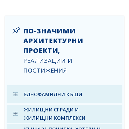
ПО-ЗНАЧИМИ
АРХИТЕКТУРНИ
ПРОЕКТИ,
РЕАЛИЗАЦИИ И
ПОСТИЖЕНИЯ
ЕДНОФАМИЛНИ КЪЩИ
Едноетажна жилищна сграда в с. Брестник.
ЖИЛИЩНИ СГРАДИ И
© 2024, арх. С. Стефанов
ЖИЛИЩНИ КОМПЛЕКСИ
Еднофамилна къща в с. Скутаре. © 2024, арх.
Многофамилна жилищна сграда на ул. „Жан